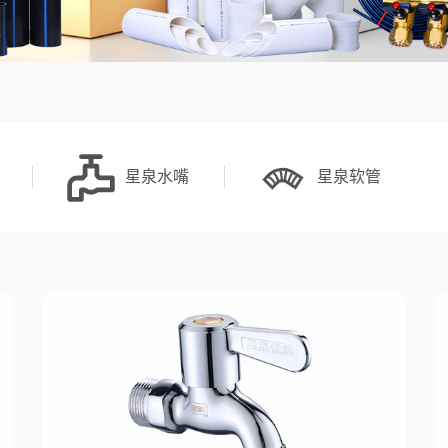
星泉水嘴
星泉软管