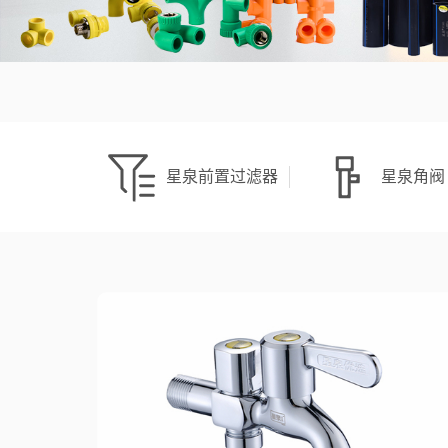
星泉前置过滤器
星泉角阀