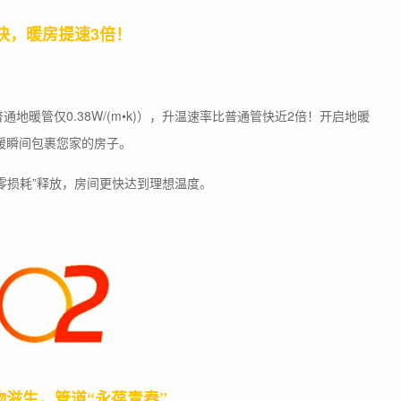
快，暖房提速3倍！
)（普通地暖管仅0.38W/(m•k)），升温速率比普通管快近2倍！开启地暖
暖瞬间包裹您家的房子。
零损耗”释放，房间更快达到理想温度。
物滋生，管道“永葆青春”