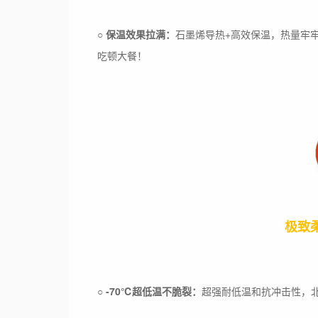
○
保温效果拉满：
石墨烯导热+高效保温，热量牢牢
吃顿大餐！
极致
○
-70℃超低温不脆裂：
超强耐低温和抗冲击性，北