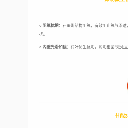
○
阻氧抗垢：
石墨烯结构阻氧，有效阻止氧气渗透
扰。
○
内壁光滑如镜：
荷叶仿生抗垢，污垢细菌“无处立
节能