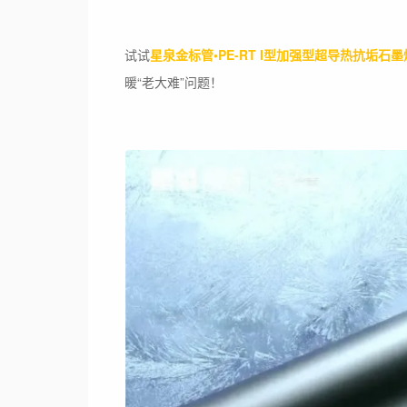
试试
星泉金标管•PE-RT I型加强型超导热抗垢石
暖“老大难”问题！