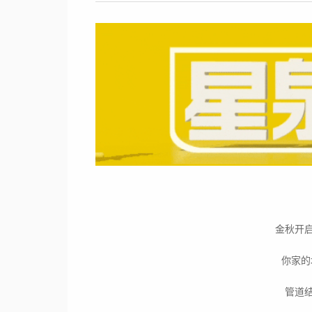
金秋开
你家的
管道