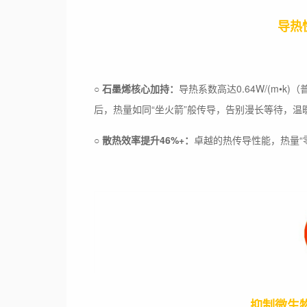
导热
○
石墨烯核心加持：
导热系数高达0.64W/(m•k
后，热量如同“坐火箭”般传导，告别漫长等待，温
○
散热效率提升46%+：
卓越的热传导性能，热量“
抑制微生